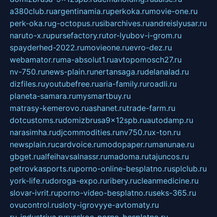
a380club.ru
argentinamia.ru
perkoka.ru
movie-one.ru
perk-oka.ru
g-octopus.ru
sibarchives.ru
andreislyusar.ru
naruto-x.ru
pursefactory.ru
tor-lyubov-i-grom.ru
spayderhed-2022.ru
movieone.ru
evro-dez.ru
webamator.ru
ma-absolut1.ru
avtopomosch27.ru
nv-750.ru
news-plain.ru
nertansaga.ru
delanalad.ru
dizfiles.ru
youtubefree.ru
aria-family.ru
roadli.ru
planeta-samara.ru
mysmartbuy.ru
matrasy-kemerovo.ru
ashanet.ru
trade-farm.ru
dotcustoms.ru
domizbrusa9x12spb.ru
autodamp.ru
narasimha.ru
djcommodities.ru
nv750.ru
x-ton.ru
newsplain.ru
cardvoice.ru
modopaper.ru
manunae.ru
gbget.ru
alfeihavsalnassr.ru
madoma.ru
tajuncos.ru
petrovkasports.ru
porno-online-besplatno.ru
splclub.ru
york-life.ru
doroga-expo.ru
ribery.ru
cleanmedicine.ru
slovar-ivrit.ru
porno-video-besplatno.ru
seks-365.ru
ovucontrol.ru
sloty-igrovyye-avtomaty.ru
ru-industriya.ru
russkoe-porno-besplatno.ru