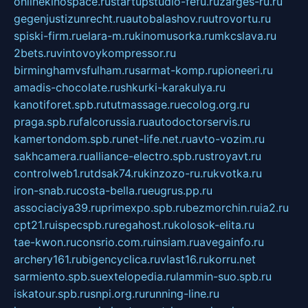
onlinekinospace.ru
startupstudio-fefu.ru
zarges-ru.ru
gegenjustizunrecht.ru
autobalashov.ru
utrovortu.ru
spiski-firm.ru
elara-m.ru
kinomusorka.ru
mkcslava.ru
2bets.ru
vintovoykompressor.ru
birminghamvsfulham.ru
sarmat-komp.ru
pioneeri.ru
amadis-chocolate.ru
shkurki-karakulya.ru
kanotiforet.spb.ru
tutmassage.ru
ecolog.org.ru
praga.spb.ru
falcorussia.ru
autodoctorservis.ru
kamertondom.spb.ru
net-life.net.ru
avto-vozim.ru
sakhcamera.ru
alliance-electro.spb.ru
stroyavt.ru
controlweb1.ru
tdsak74.ru
kinzozo-ru.ru
kvotka.ru
iron-snab.ru
costa-bella.ru
eugrus.pp.ru
associaciya39.ru
primexpo.spb.ru
bezmorchin.ru
ia2.ru
cpt21.ru
ispecspb.ru
regahost.ru
kolosok-elita.ru
tae-kwon.ru
consrio.com.ru
insiam.ru
avegainfo.ru
archery161.ru
bigencyclica.ru
vlast16.ru
korru.net
sarmiento.spb.su
extelopedia.ru
lammin-suo.spb.ru
iskatour.spb.ru
snpi.org.ru
running-line.ru