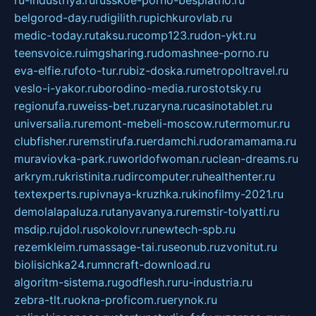
belgorod-day.ru
digilith.ru
pichkurovlab.ru
medic-today.ru
taksu.ru
comp123.ru
don-ykt.ru
teensvoice.ru
imgsharing.ru
domashnee-porno.ru
eva-elfie.ru
foto-tur.ru
biz-doska.ru
metropoltravel.ru
veslo-i-yakor.ru
borodino-media.ru
rostotsky.ru
regionufa.ru
weiss-bet.ru
zaryna.ru
casinotablet.ru
universalia.ru
remont-mebeli-moscow.ru
termomur.ru
clubfisher.ru
remstirufa.ru
erdamchi.ru
doramamama.ru
muraviovka-park.ru
worldofwoman.ru
clean-dreams.ru
arkrym.ru
kristinita.ru
dircomputer.ru
healthenter.ru
textexperts.ru
pivnaya-kruzhka.ru
kinofilmy-2021.ru
demolalapaluza.ru
tanyavanya.ru
remstir-tolyatti.ru
msdip.ru
jdol.ru
sokolovr.ru
newtech-spb.ru
rezemkleim.ru
massage-tai.ru
seonub.ru
zvonitut.ru
biolisichka24.ru
mncraft-download.ru
algoritm-sistema.ru
godflesh.ru
ru-industria.ru
zebra-tlt.ru
okna-proficom.ru
erynok.ru