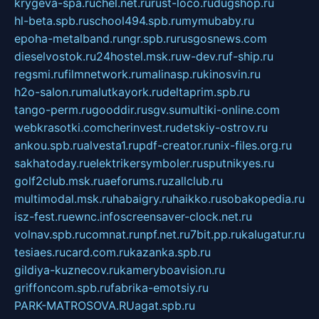
krygeva-spa.ru
chel.net.ru
rust-loco.ru
dugshop.ru
hl-beta.spb.ru
school494.spb.ru
mymubaby.ru
epoha-metalband.ru
ngr.spb.ru
rusgosnews.com
dieselvostok.ru
24hostel.msk.ru
w-dev.ru
f-ship.ru
regsmi.ru
filmnetwork.ru
malinasp.ru
kinosvin.ru
h2o-salon.ru
malutkayork.ru
deltaprim.spb.ru
tango-perm.ru
gooddir.ru
sgv.su
multiki-online.com
webkrasotki.com
cherinvest.ru
detskiy-ostrov.ru
ankou.spb.ru
alvesta1.ru
pdf-creator.ru
nix-files.org.ru
sakhatoday.ru
elektrikersymboler.ru
sputnikyes.ru
golf2club.msk.ru
aeforums.ru
zallclub.ru
multimodal.msk.ru
habaigry.ru
haikko.ru
sobakopedia.ru
isz-fest.ru
ewnc.info
screensaver-clock.net.ru
volnav.spb.ru
comnat.ru
npf.net.ru
7bit.pp.ru
kalugatur.ru
tesiaes.ru
card.com.ru
kazanka.spb.ru
gildiya-kuznecov.ru
kameryboavision.ru
griffoncom.spb.ru
fabrika-emotsiy.ru
PARK-MATROSOVA.RU
agat.spb.ru