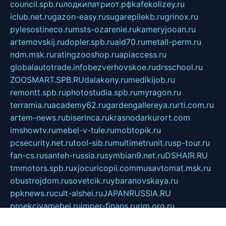
council.spb.ru
лодкипатриот.рф
kafekolizey.ru
iclub.net.ru
gazon-easy.ru
sugarepilekb.ru
grinox.ru
pylesostineco.ru
msts-ozarenie.ru
kameryjooan.ru
artemovskij.ru
dopler.spb.ru
aid70.ru
metall-perm.ru
ndm.msk.ru
ratingzooshop.ru
apiaccess.ru
globalautotrade.info
bezverhovskoe.ru
drsschool.ru
ZOOSMART.SPB.RU
dalakony.ru
medikijob.ru
remontt.spb.ru
photostudia.spb.ru
myragon.ru
terramia.ru
academy62.ru
gardengallereya.ru
rti.com.ru
artem-news.ru
biserinca.ru
krasnodarkurort.com
imshowtv.ru
mebel-v-tule.ru
mobtopik.ru
pcsecurity.net.ru
tool-sib.ru
multimetrunit.ru
sp-tour.ru
fan-cs.ru
santeh-russia.ru
symbian9.net.ru
DSHAIR.RU
tmmotors.spb.ru
xjocuricopii.com
musavtomat.msk.ru
obustrojdom.ru
sovetcik.ru
ybaranovskaya.ru
ppknews.ru
cult-alshei.ru
JAPANRUSSIA.RU
proekciyamebel.ru
imper-finans.ru
rim.org.ru
glamourai.ru
brassminus.ru
zabor-pro.ru
ftn.pp.ru