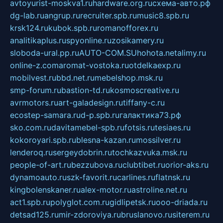
avtoyurist-moskva1.ru
hardware.org.ru
схема-авто.рф
dg-lab.ru
angrup.ru
recruiter.spb.ru
music8.spb.ru
krsk124.ru
kubok.spb.ru
romanofforex.ru
analitikaplus.ru
spyonline.ru
zosikamery.ru
sloboda-ural.pp.ru
AUTO-COM.SU
hohota.net
alimy.ru
online-z.com
aromat-vostoka.ru
otdelkaexp.ru
mobilvest.ru
bbd.net.ru
mebelshop.msk.ru
smp-forum.ru
bastion-td.ru
kosmoscreative.ru
avrmotors.ru
art-galadesign.ru
tiffany-c.ru
ecostep-samara.ru
d-p.spb.ru
галактика73.рф
sko.com.ru
davitamebel-spb.ru
fotsis.ru
tesiaes.ru
kokoroyari.spb.ru
blesna-kazan.ru
mossilver.ru
lenderoq.ru
sergeydobrin.ru
tochkazvuka.msk.ru
people-of-art.ru
bezzubova.ru
clubtibet.ru
orior-aks.ru
dynamoauto.ru
szk-favorit.ru
carlines.ru
flatnsk.ru
kingbolenskaner.ru
alex-motor.ru
astroline.net.ru
act1.spb.ru
polyglot.com.ru
gidlipetsk.ru
ooo-driada.ru
detsad125.ru
mir-zdoroviya.ru
bruslanovo.ru
siterem.ru