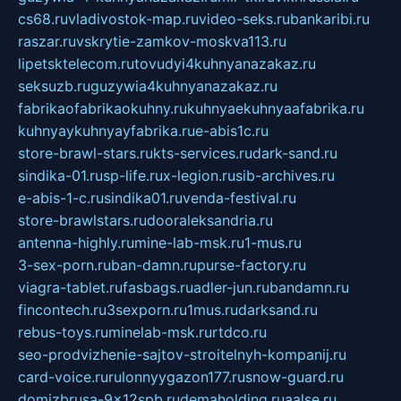
cs68.ru
vladivostok-map.ru
video-seks.ru
bankaribi.ru
raszar.ru
vskrytie-zamkov-moskva113.ru
lipetsktelecom.ru
tovudyi4kuhnyanazakaz.ru
seksuzb.ru
guzywia4kuhnyanazakaz.ru
fabrikaofabrikaokuhny.ru
kuhnyaekuhnyaafabrika.ru
kuhnyaykuhnyayfabrika.ru
e-abis1c.ru
store-brawl-stars.ru
kts-services.ru
dark-sand.ru
sindika-01.ru
sp-life.ru
x-legion.ru
sib-archives.ru
e-abis-1-c.ru
sindika01.ru
venda-festival.ru
store-brawlstars.ru
dooraleksandria.ru
antenna-highly.ru
mine-lab-msk.ru
1-mus.ru
3-sex-porn.ru
ban-damn.ru
purse-factory.ru
viagra-tablet.ru
fasbags.ru
adler-jun.ru
bandamn.ru
fincontech.ru
3sexporn.ru
1mus.ru
darksand.ru
rebus-toys.ru
minelab-msk.ru
rtdco.ru
seo-prodvizhenie-sajtov-stroitelnyh-kompanij.ru
card-voice.ru
rulonnyygazon177.ru
snow-guard.ru
domizbrusa-9x12spb.ru
demaholding.ru
aalse.ru