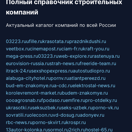
Полный справочник строительных
компаний
Актуальный каталог компаний по всей России
03223.ru
ufille.ru
krasotata.ru
prazdnikdushi.ru
veetbox.ru
cinemapost.ru
ciam-fr.ru
kraft-you.ru
mega-press.ru
03223.ru
web-explore.ru
rastenuya.ru
eurovision-russia.ru
strah-news.ru
freeride-team.ru
itrack-24.ru
sexshopexpress.ru
autostudiopro.ru
alabuga-cityhotel.ru
pornv.ru
atlantpereezd.ru
bud-em-znakomye.ru
a-cdc.ru
elektrostal-news.ru
korolevremont-market.ru
budem-znakomye.ru
oooagrosnab.ru
fpodaso.ru
emfire.ru
pro-otdelky.ru
ukrasotki.ru
seksuzbek.ru
seks-uzbek.ru
porno-vk.ru
sovratili.ru
olecoon.ru
vd-dosug.ru
adonyev.ru
rbc-news.ru
porno-skvirt.ru
krospr.ru
13autor-kolonka.ru
sormol.ru
2rich.ru
hostel-65.ru