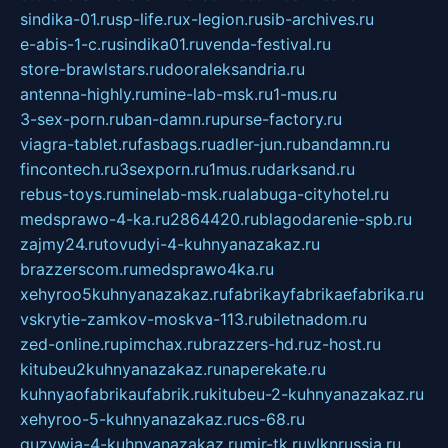
sindika-01.ru
sp-life.ru
x-legion.ru
sib-archives.ru
e-abis-1-c.ru
sindika01.ru
venda-festival.ru
store-brawlstars.ru
dooraleksandria.ru
antenna-highly.ru
mine-lab-msk.ru
1-mus.ru
3-sex-porn.ru
ban-damn.ru
purse-factory.ru
viagra-tablet.ru
fasbags.ru
adler-jun.ru
bandamn.ru
fincontech.ru
3sexporn.ru
1mus.ru
darksand.ru
rebus-toys.ru
minelab-msk.ru
alabuga-cityhotel.ru
medsprawo-4-ka.ru
2864420.ru
blagodarenie-spb.ru
zajmy24.ru
tovudyi-4-kuhnyanazakaz.ru
brazzerscom.ru
medsprawo4ka.ru
xehyroo5kuhnyanazakaz.ru
fabrikayfabrikaefabrika.ru
vskrytie-zamkov-moskva-113.ru
biletnadom.ru
zed-online.ru
pimchax.ru
brazzers-hd.ru
z-host.ru
kitubeu2kuhnyanazakaz.ru
naperekate.ru
kuhnyaofabrikaufabrik.ru
kitubeu-2-kuhnyanazakaz.ru
xehyroo-5-kuhnyanazakaz.ru
cs-68.ru
guzywia-4-kuhnyanazakaz.ru
mir-tk.ru
vlknrussia.ru