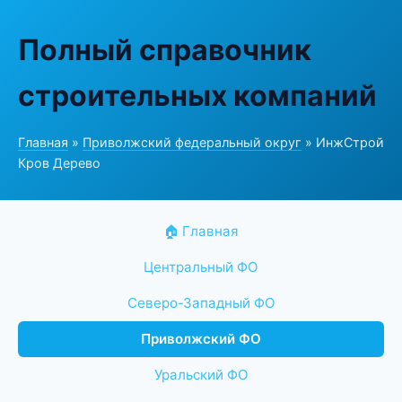
Полный справочник
строительных компаний
Главная
»
Приволжский федеральный округ
» ИнжСтрой
Кров Дерево
🏠 Главная
Центральный ФО
Северо-Западный ФО
Приволжский ФО
Уральский ФО