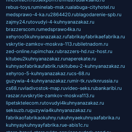
rebus-toys.ru
minelab-msk.ru
alabuga-cityhotel.ru
medsprawo-4-ka.ru
2864420.ru
blagodarenie-spb.ru
zajmy24.ru
tovudyi-4-kuhnyanazakaz.ru
brazzerscom.ru
medsprawo4ka.ru
xehyroo5kuhnyanazakaz.ru
fabrikayfabrikaefabrika.ru
vskrytie-zamkov-moskva-113.ru
biletnadom.ru
zed-online.ru
pimchax.ru
brazzers-hd.ru
z-host.ru
kitubeu2kuhnyanazakaz.ru
naperekate.ru
kuhnyaofabrikaufabrik.ru
kitubeu-2-kuhnyanazakaz.ru
xehyroo-5-kuhnyanazakaz.ru
cs-68.ru
guzywia-4-kuhnyanazakaz.ru
mir-tk.ru
vlknrussia.ru
cs68.ru
vladivostok-map.ru
video-seks.ru
bankaribi.ru
raszar.ru
vskrytie-zamkov-moskva113.ru
lipetsktelecom.ru
tovudyi4kuhnyanazakaz.ru
seksuzb.ru
guzywia4kuhnyanazakaz.ru
fabrikaofabrikaokuhny.ru
kuhnyaekuhnyaafabrika.ru
kuhnyaykuhnyayfabrika.ru
e-abis1c.ru