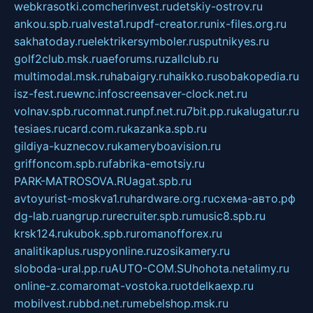
webkrasotki.com
cherinvest.ru
detskiy-ostrov.ru
ankou.spb.ru
alvesta1.ru
pdf-creator.ru
nix-files.org.ru
sakhatoday.ru
elektrikersymboler.ru
sputnikyes.ru
golf2club.msk.ru
aeforums.ru
zallclub.ru
multimodal.msk.ru
habaigry.ru
haikko.ru
sobakopedia.ru
isz-fest.ru
ewnc.info
screensaver-clock.net.ru
volnav.spb.ru
comnat.ru
npf.net.ru
7bit.pp.ru
kalugatur.ru
tesiaes.ru
card.com.ru
kazanka.spb.ru
gildiya-kuznecov.ru
kameryboavision.ru
griffoncom.spb.ru
fabrika-emotsiy.ru
PARK-MATROSOVA.RU
agat.spb.ru
avtoyurist-moskva1.ru
hardware.org.ru
схема-авто.рф
dg-lab.ru
angrup.ru
recruiter.spb.ru
music8.spb.ru
krsk124.ru
kubok.spb.ru
romanofforex.ru
analitikaplus.ru
spyonline.ru
zosikamery.ru
sloboda-ural.pp.ru
AUTO-COM.SU
hohota.net
alimy.ru
online-z.com
aromat-vostoka.ru
otdelkaexp.ru
mobilvest.ru
bbd.net.ru
mebelshop.msk.ru