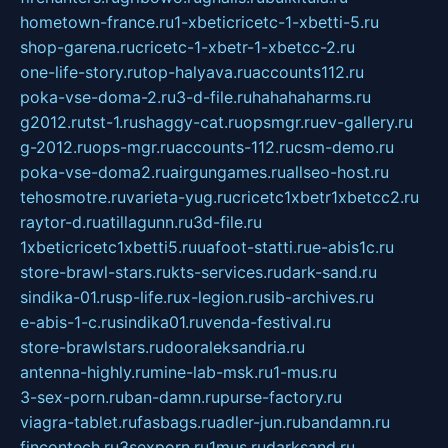
hometown-france.ru
1-xbeticricetc-1-xbetti-5.ru
shop-garena.ru
cricetc-1-xbetr-1-xbetcc-2.ru
one-life-story.ru
top-halyava.ru
accounts112.ru
poka-vse-doma-2.ru
3-d-file.ru
hahahaharms.ru
g2012.ru
tst-1.ru
shaggy-cat.ru
opsmgr.ru
ev-gallery.ru
g-2012.ru
ops-mgr.ru
accounts-112.ru
csm-demo.ru
poka-vse-doma2.ru
airgungames.ru
allseo-host.ru
tehosmotre.ru
varieta-yug.ru
cricetc1xbetr1xbetcc2.ru
raytor-d.ru
atillagunn.ru
3d-file.ru
1xbeticricetc1xbetti5.ru
uafoot-statti.ru
e-abis1c.ru
store-brawl-stars.ru
kts-services.ru
dark-sand.ru
sindika-01.ru
sp-life.ru
x-legion.ru
sib-archives.ru
e-abis-1-c.ru
sindika01.ru
venda-festival.ru
store-brawlstars.ru
dooraleksandria.ru
antenna-highly.ru
mine-lab-msk.ru
1-mus.ru
3-sex-porn.ru
ban-damn.ru
purse-factory.ru
viagra-tablet.ru
fasbags.ru
adler-jun.ru
bandamn.ru
fincontech.ru
3sexporn.ru
1mus.ru
darksand.ru