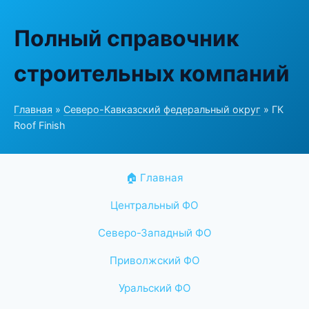
Полный справочник
строительных компаний
Главная
»
Северо-Кавказский федеральный округ
» ГК
Roof Finish
🏠 Главная
Центральный ФО
Северо-Западный ФО
Приволжский ФО
Уральский ФО