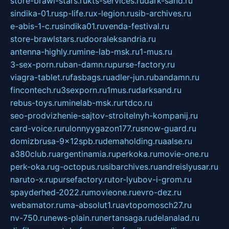
store-brawl-stars.ru
kts-services.ru
dark-sand.ru
sindika-01.ru
sp-life.ru
x-legion.ru
sib-archives.ru
e-abis-1-c.ru
sindika01.ru
venda-festival.ru
store-brawlstars.ru
dooraleksandria.ru
antenna-highly.ru
mine-lab-msk.ru
1-mus.ru
3-sex-porn.ru
ban-damn.ru
purse-factory.ru
viagra-tablet.ru
fasbags.ru
adler-jun.ru
bandamn.ru
fincontech.ru
3sexporn.ru
1mus.ru
darksand.ru
rebus-toys.ru
minelab-msk.ru
rtdco.ru
seo-prodvizhenie-sajtov-stroitelnyh-kompanij.ru
card-voice.ru
rulonnyygazon177.ru
snow-guard.ru
domizbrusa-9x12spb.ru
demaholding.ru
aalse.ru
a380club.ru
argentinamia.ru
perkoka.ru
movie-one.ru
perk-oka.ru
g-octopus.ru
sibarchives.ru
andreislyusar.ru
naruto-x.ru
pursefactory.ru
tor-lyubov-i-grom.ru
spayderhed-2022.ru
movieone.ru
evro-dez.ru
webamator.ru
ma-absolut1.ru
avtopomosch27.ru
nv-750.ru
news-plain.ru
nertansaga.ru
delanalad.ru