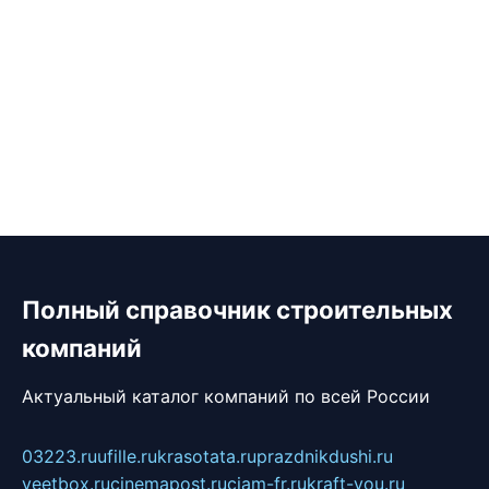
Полный справочник строительных
компаний
Актуальный каталог компаний по всей России
03223.ru
ufille.ru
krasotata.ru
prazdnikdushi.ru
veetbox.ru
cinemapost.ru
ciam-fr.ru
kraft-you.ru