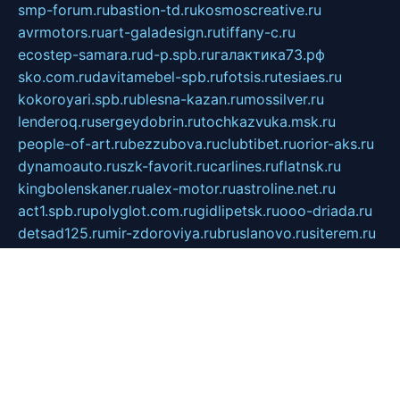
smp-forum.ru
bastion-td.ru
kosmoscreative.ru
avrmotors.ru
art-galadesign.ru
tiffany-c.ru
ecostep-samara.ru
d-p.spb.ru
галактика73.рф
sko.com.ru
davitamebel-spb.ru
fotsis.ru
tesiaes.ru
kokoroyari.spb.ru
blesna-kazan.ru
mossilver.ru
lenderoq.ru
sergeydobrin.ru
tochkazvuka.msk.ru
people-of-art.ru
bezzubova.ru
clubtibet.ru
orior-aks.ru
dynamoauto.ru
szk-favorit.ru
carlines.ru
flatnsk.ru
kingbolenskaner.ru
alex-motor.ru
astroline.net.ru
act1.spb.ru
polyglot.com.ru
gidlipetsk.ru
ooo-driada.ru
detsad125.ru
mir-zdoroviya.ru
bruslanovo.ru
siterem.ru
council.spb.ru
лодкипатриот.рф
kafekolizey.ru
iclub.net.ru
gazon-easy.ru
sugarepilekb.ru
grinox.ru
pylesostineco.ru
msts-ozarenie.ru
kameryjooan.ru
artemovskij.ru
dopler.spb.ru
aid70.ru
metall-perm.ru
ndm.msk.ru
ratingzooshop.ru
apiaccess.ru
globalautotrade.info
bezverhovskoe.ru
drsschool.ru
ZOOSMART.SPB.RU
dalakony.ru
medikijob.ru