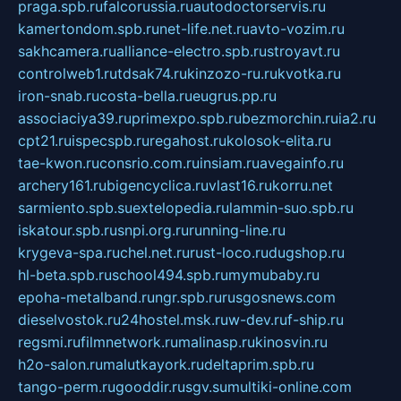
praga.spb.ru
falcorussia.ru
autodoctorservis.ru
kamertondom.spb.ru
net-life.net.ru
avto-vozim.ru
sakhcamera.ru
alliance-electro.spb.ru
stroyavt.ru
controlweb1.ru
tdsak74.ru
kinzozo-ru.ru
kvotka.ru
iron-snab.ru
costa-bella.ru
eugrus.pp.ru
associaciya39.ru
primexpo.spb.ru
bezmorchin.ru
ia2.ru
cpt21.ru
ispecspb.ru
regahost.ru
kolosok-elita.ru
tae-kwon.ru
consrio.com.ru
insiam.ru
avegainfo.ru
archery161.ru
bigencyclica.ru
vlast16.ru
korru.net
sarmiento.spb.su
extelopedia.ru
lammin-suo.spb.ru
iskatour.spb.ru
snpi.org.ru
running-line.ru
krygeva-spa.ru
chel.net.ru
rust-loco.ru
dugshop.ru
hl-beta.spb.ru
school494.spb.ru
mymubaby.ru
epoha-metalband.ru
ngr.spb.ru
rusgosnews.com
dieselvostok.ru
24hostel.msk.ru
w-dev.ru
f-ship.ru
regsmi.ru
filmnetwork.ru
malinasp.ru
kinosvin.ru
h2o-salon.ru
malutkayork.ru
deltaprim.spb.ru
tango-perm.ru
gooddir.ru
sgv.su
multiki-online.com