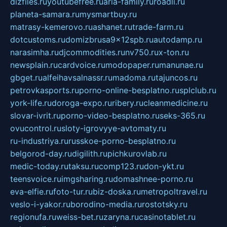
dizfiles.ru
youtubefree.ru
aria-family.ru
roadli.ru
planeta-samara.ru
mysmartbuy.ru
matrasy-kemerovo.ru
ashanet.ru
trade-farm.ru
dotcustoms.ru
domizbrusa9x12spb.ru
autodamp.ru
narasimha.ru
djcommodities.ru
nv750.ru
x-ton.ru
newsplain.ru
cardvoice.ru
modopaper.ru
manunae.ru
gbget.ru
alfeihavsalnassr.ru
madoma.ru
tajuncos.ru
petrovkasports.ru
porno-online-besplatno.ru
splclub.ru
york-life.ru
doroga-expo.ru
ribery.ru
cleanmedicine.ru
slovar-ivrit.ru
porno-video-besplatno.ru
seks-365.ru
ovucontrol.ru
sloty-igrovyye-avtomaty.ru
ru-industriya.ru
russkoe-porno-besplatno.ru
belgorod-day.ru
digilith.ru
pichkurovlab.ru
medic-today.ru
taksu.ru
comp123.ru
don-ykt.ru
teensvoice.ru
imgsharing.ru
domashnee-porno.ru
eva-elfie.ru
foto-tur.ru
biz-doska.ru
metropoltravel.ru
veslo-i-yakor.ru
borodino-media.ru
rostotsky.ru
regionufa.ru
weiss-bet.ru
zaryna.ru
casinotablet.ru