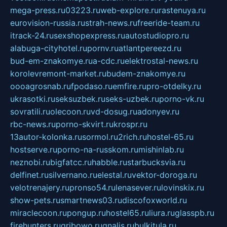
mega-press.ru
03223.ru
web-explore.ru
rastenuya.ru
eurovision-russia.ru
strah-news.ru
freeride-team.ru
itrack-24.ru
sexshopexpress.ru
autostudiopro.ru
alabuga-cityhotel.ru
pornv.ru
atlantpereezd.ru
bud-em-znakomye.ru
a-cdc.ru
elektrostal-news.ru
korolevremont-market.ru
budem-znakomye.ru
oooagrosnab.ru
fpodaso.ru
emfire.ru
pro-otdelky.ru
ukrasotki.ru
seksuzbek.ru
seks-uzbek.ru
porno-vk.ru
sovratili.ru
olecoon.ru
vd-dosug.ru
adonyev.ru
rbc-news.ru
porno-skvirt.ru
krospr.ru
13autor-kolonka.ru
sormol.ru
2rich.ru
hostel-65.ru
hostserve.ru
porno-na-russkom.ru
mishinlab.ru
neznobi.ru
bigfatcc.ru
habble.ru
starbucksvia.ru
delfinet.ru
silvernano.ru
elestal.ru
vektor-doroga.ru
velotrenajery.ru
pronso54.ru
lenasever.ru
lovinskix.ru
show-pets.ru
smartnews03.ru
discofoxworld.ru
miraclecoon.ru
pongup.ru
hostel65.ru
liura.ru
glasspb.ru
firehunters.ru
gribowo.ru
gnalis.ru
bulkitula.ru