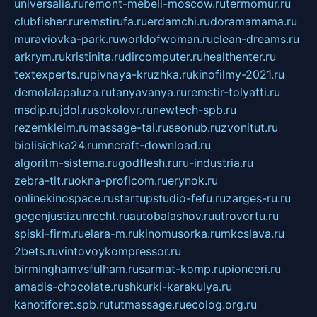
universalia.ru
remont-mebeli-moscow.ru
termomur.ru
clubfisher.ru
remstirufa.ru
erdamchi.ru
doramamama.ru
muraviovka-park.ru
worldofwoman.ru
clean-dreams.ru
arkrym.ru
kristinita.ru
dircomputer.ru
healthenter.ru
textexperts.ru
pivnaya-kruzhka.ru
kinofilmy-2021.ru
demolalapaluza.ru
tanyavanya.ru
remstir-tolyatti.ru
msdip.ru
jdol.ru
sokolovr.ru
newtech-spb.ru
rezemkleim.ru
massage-tai.ru
seonub.ru
zvonitut.ru
biolisichka24.ru
mncraft-download.ru
algoritm-sistema.ru
godflesh.ru
ru-industria.ru
zebra-tlt.ru
okna-proficom.ru
erynok.ru
onlinekinospace.ru
startupstudio-fefu.ru
zarges-ru.ru
gegenjustizunrecht.ru
autobalashov.ru
utrovortu.ru
spiski-firm.ru
elara-m.ru
kinomusorka.ru
mkcslava.ru
2bets.ru
vintovoykompressor.ru
birminghamvsfulham.ru
sarmat-komp.ru
pioneeri.ru
amadis-chocolate.ru
shkurki-karakulya.ru
kanotiforet.spb.ru
tutmassage.ru
ecolog.org.ru