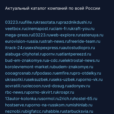
Актуальный каталог компаний по всей России
03223.ru
ufille.ru
krasotata.ru
prazdnikdushi.ru
veetbox.ru
cinemapost.ru
ciam-fr.ru
kraft-you.ru
mega-press.ru
03223.ru
web-explore.ru
rastenuya.ru
eurovision-russia.ru
strah-news.ru
freeride-team.ru
itrack-24.ru
sexshopexpress.ru
autostudiopro.ru
alabuga-cityhotel.ru
pornv.ru
atlantpereezd.ru
bud-em-znakomye.ru
a-cdc.ru
elektrostal-news.ru
korolevremont-market.ru
budem-znakomye.ru
oooagrosnab.ru
fpodaso.ru
emfire.ru
pro-otdelky.ru
ukrasotki.ru
seksuzbek.ru
seks-uzbek.ru
porno-vk.ru
sovratili.ru
olecoon.ru
vd-dosug.ru
adonyev.ru
rbc-news.ru
porno-skvirt.ru
krospr.ru
13autor-kolonka.ru
sormol.ru
2rich.ru
hostel-65.ru
hostserve.ru
porno-na-russkom.ru
mishinlab.ru
neznobi.ru
bigfatcc.ru
habble.ru
starbucksvia.ru