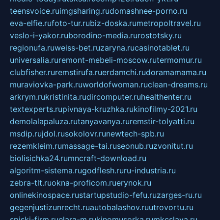
teensvoice.ru
imgsharing.ru
domashnee-porno.ru
eva-elfie.ru
foto-tur.ru
biz-doska.ru
metropoltravel.ru
veslo-i-yakor.ru
borodino-media.ru
rostotsky.ru
regionufa.ru
weiss-bet.ru
zaryna.ru
casinotablet.ru
universalia.ru
remont-mebeli-moscow.ru
termomur.ru
clubfisher.ru
remstirufa.ru
erdamchi.ru
doramamama.ru
muraviovka-park.ru
worldofwoman.ru
clean-dreams.ru
arkrym.ru
kristinita.ru
dircomputer.ru
healthenter.ru
textexperts.ru
pivnaya-kruzhka.ru
kinofilmy-2021.ru
demolalapaluza.ru
tanyavanya.ru
remstir-tolyatti.ru
msdip.ru
jdol.ru
sokolovr.ru
newtech-spb.ru
rezemkleim.ru
massage-tai.ru
seonub.ru
zvonitut.ru
biolisichka24.ru
mncraft-download.ru
algoritm-sistema.ru
godflesh.ru
ru-industria.ru
zebra-tlt.ru
okna-proficom.ru
erynok.ru
onlinekinospace.ru
startupstudio-fefu.ru
zarges-ru.ru
gegenjustizunrecht.ru
autobalashov.ru
utrovortu.ru
spiski-firm.ru
elara-m.ru
kinomusorka.ru
mkcslava.ru