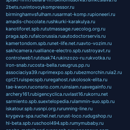
2bets.ru
vintovoykompressor.ru
birminghamvsfulham.ru
sarmat-komp.ru
pioneeri.ru
amadis-chocolate.ru
shkurki-karakulya.ru
kanotiforet.spb.ru
tutmassage.ru
ecolog.org.ru
praga.spb.ru
falcorussia.ru
autodoctorservis.ru
kamertondom.spb.ru
net-life.net.ru
avto-vozim.ru
sakhcamera.ru
alliance-electro.spb.ru
stroyavt.ru
controlweb1.ru
tdsak74.ru
kinzozo-ru.ru
kvotka.ru
iron-snab.ru
costa-bella.ru
eugrus.pp.ru
associaciya39.ru
primexpo.spb.ru
bezmorchin.ru
ia2.ru
cpt21.ru
ispecspb.ru
regahost.ru
kolosok-elita.ru
tae-kwon.ru
consrio.com.ru
insiam.ru
avegainfo.ru
archery161.ru
bigencyclica.ru
vlast16.ru
korru.net
sarmiento.spb.su
extelopedia.ru
lammin-suo.spb.ru
iskatour.spb.ru
snpi.org.ru
running-line.ru
krygeva-spa.ru
chel.net.ru
rust-loco.ru
dugshop.ru
hl-beta.spb.ru
school494.spb.ru
mymubaby.ru