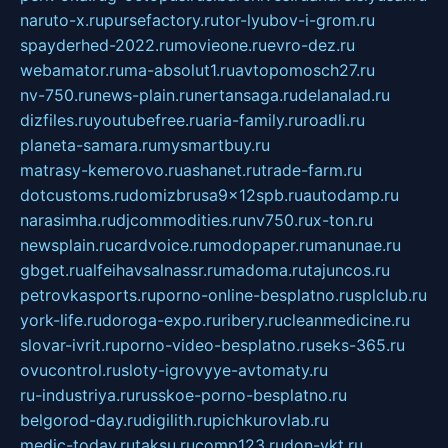
naruto-x.ru
pursefactory.ru
tor-lyubov-i-grom.ru
spayderhed-2022.ru
movieone.ru
evro-dez.ru
webamator.ru
ma-absolut1.ru
avtopomosch27.ru
nv-750.ru
news-plain.ru
nertansaga.ru
delanalad.ru
dizfiles.ru
youtubefree.ru
aria-family.ru
roadli.ru
planeta-samara.ru
mysmartbuy.ru
matrasy-kemerovo.ru
ashanet.ru
trade-farm.ru
dotcustoms.ru
domizbrusa9x12spb.ru
autodamp.ru
narasimha.ru
djcommodities.ru
nv750.ru
x-ton.ru
newsplain.ru
cardvoice.ru
modopaper.ru
manunae.ru
gbget.ru
alfeihavsalnassr.ru
madoma.ru
tajuncos.ru
petrovkasports.ru
porno-online-besplatno.ru
splclub.ru
york-life.ru
doroga-expo.ru
ribery.ru
cleanmedicine.ru
slovar-ivrit.ru
porno-video-besplatno.ru
seks-365.ru
ovucontrol.ru
sloty-igrovyye-avtomaty.ru
ru-industriya.ru
russkoe-porno-besplatno.ru
belgorod-day.ru
digilith.ru
pichkurovlab.ru
medic-today.ru
taksu.ru
comp123.ru
don-ykt.ru