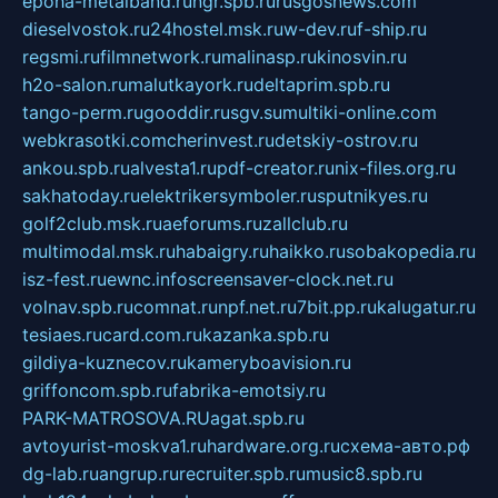
epoha-metalband.ru
ngr.spb.ru
rusgosnews.com
dieselvostok.ru
24hostel.msk.ru
w-dev.ru
f-ship.ru
regsmi.ru
filmnetwork.ru
malinasp.ru
kinosvin.ru
h2o-salon.ru
malutkayork.ru
deltaprim.spb.ru
tango-perm.ru
gooddir.ru
sgv.su
multiki-online.com
webkrasotki.com
cherinvest.ru
detskiy-ostrov.ru
ankou.spb.ru
alvesta1.ru
pdf-creator.ru
nix-files.org.ru
sakhatoday.ru
elektrikersymboler.ru
sputnikyes.ru
golf2club.msk.ru
aeforums.ru
zallclub.ru
multimodal.msk.ru
habaigry.ru
haikko.ru
sobakopedia.ru
isz-fest.ru
ewnc.info
screensaver-clock.net.ru
volnav.spb.ru
comnat.ru
npf.net.ru
7bit.pp.ru
kalugatur.ru
tesiaes.ru
card.com.ru
kazanka.spb.ru
gildiya-kuznecov.ru
kameryboavision.ru
griffoncom.spb.ru
fabrika-emotsiy.ru
PARK-MATROSOVA.RU
agat.spb.ru
avtoyurist-moskva1.ru
hardware.org.ru
схема-авто.рф
dg-lab.ru
angrup.ru
recruiter.spb.ru
music8.spb.ru