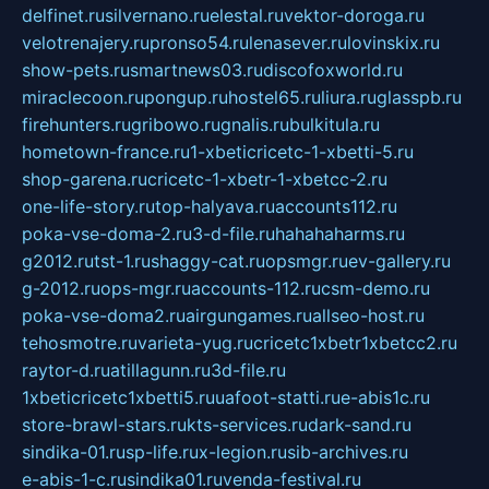
delfinet.ru
silvernano.ru
elestal.ru
vektor-doroga.ru
velotrenajery.ru
pronso54.ru
lenasever.ru
lovinskix.ru
show-pets.ru
smartnews03.ru
discofoxworld.ru
miraclecoon.ru
pongup.ru
hostel65.ru
liura.ru
glasspb.ru
firehunters.ru
gribowo.ru
gnalis.ru
bulkitula.ru
hometown-france.ru
1-xbeticricetc-1-xbetti-5.ru
shop-garena.ru
cricetc-1-xbetr-1-xbetcc-2.ru
one-life-story.ru
top-halyava.ru
accounts112.ru
poka-vse-doma-2.ru
3-d-file.ru
hahahaharms.ru
g2012.ru
tst-1.ru
shaggy-cat.ru
opsmgr.ru
ev-gallery.ru
g-2012.ru
ops-mgr.ru
accounts-112.ru
csm-demo.ru
poka-vse-doma2.ru
airgungames.ru
allseo-host.ru
tehosmotre.ru
varieta-yug.ru
cricetc1xbetr1xbetcc2.ru
raytor-d.ru
atillagunn.ru
3d-file.ru
1xbeticricetc1xbetti5.ru
uafoot-statti.ru
e-abis1c.ru
store-brawl-stars.ru
kts-services.ru
dark-sand.ru
sindika-01.ru
sp-life.ru
x-legion.ru
sib-archives.ru
e-abis-1-c.ru
sindika01.ru
venda-festival.ru