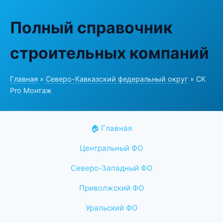
Полный справочник
строительных компаний
Главная
»
Северо-Кавказский федеральный округ
» СК
Pro Монтаж
🏠 Главная
Центральный ФО
Северо-Западный ФО
Приволжский ФО
Уральский ФО