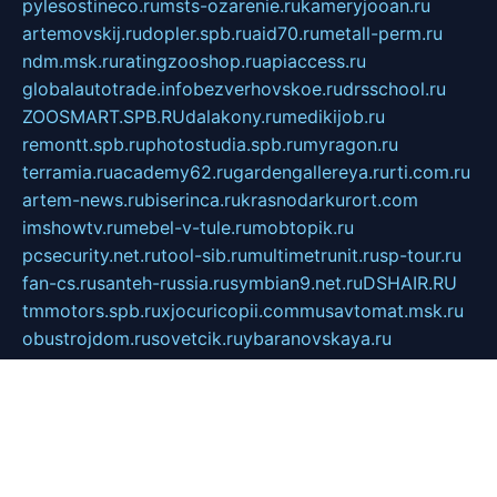
pylesostineco.ru
msts-ozarenie.ru
kameryjooan.ru
artemovskij.ru
dopler.spb.ru
aid70.ru
metall-perm.ru
ndm.msk.ru
ratingzooshop.ru
apiaccess.ru
globalautotrade.info
bezverhovskoe.ru
drsschool.ru
ZOOSMART.SPB.RU
dalakony.ru
medikijob.ru
remontt.spb.ru
photostudia.spb.ru
myragon.ru
terramia.ru
academy62.ru
gardengallereya.ru
rti.com.ru
artem-news.ru
biserinca.ru
krasnodarkurort.com
imshowtv.ru
mebel-v-tule.ru
mobtopik.ru
pcsecurity.net.ru
tool-sib.ru
multimetrunit.ru
sp-tour.ru
fan-cs.ru
santeh-russia.ru
symbian9.net.ru
DSHAIR.RU
tmmotors.spb.ru
xjocuricopii.com
musavtomat.msk.ru
obustrojdom.ru
sovetcik.ru
ybaranovskaya.ru
ppknews.ru
cult-alshei.ru
JAPANRUSSIA.RU
proekciyamebel.ru
imper-finans.ru
rim.org.ru
glamourai.ru
brassminus.ru
zabor-pro.ru
ftn.pp.ru
dorogoe58.ru
laimengpacker.ru
kuzova-zapchasti.ru
sageerp.ru
taxodrom.ru
dsrazvitie.ru
hardcity.net.ru