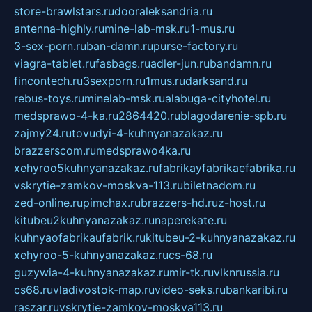
store-brawlstars.ru
dooraleksandria.ru
antenna-highly.ru
mine-lab-msk.ru
1-mus.ru
3-sex-porn.ru
ban-damn.ru
purse-factory.ru
viagra-tablet.ru
fasbags.ru
adler-jun.ru
bandamn.ru
fincontech.ru
3sexporn.ru
1mus.ru
darksand.ru
rebus-toys.ru
minelab-msk.ru
alabuga-cityhotel.ru
medsprawo-4-ka.ru
2864420.ru
blagodarenie-spb.ru
zajmy24.ru
tovudyi-4-kuhnyanazakaz.ru
brazzerscom.ru
medsprawo4ka.ru
xehyroo5kuhnyanazakaz.ru
fabrikayfabrikaefabrika.ru
vskrytie-zamkov-moskva-113.ru
biletnadom.ru
zed-online.ru
pimchax.ru
brazzers-hd.ru
z-host.ru
kitubeu2kuhnyanazakaz.ru
naperekate.ru
kuhnyaofabrikaufabrik.ru
kitubeu-2-kuhnyanazakaz.ru
xehyroo-5-kuhnyanazakaz.ru
cs-68.ru
guzywia-4-kuhnyanazakaz.ru
mir-tk.ru
vlknrussia.ru
cs68.ru
vladivostok-map.ru
video-seks.ru
bankaribi.ru
raszar.ru
vskrytie-zamkov-moskva113.ru