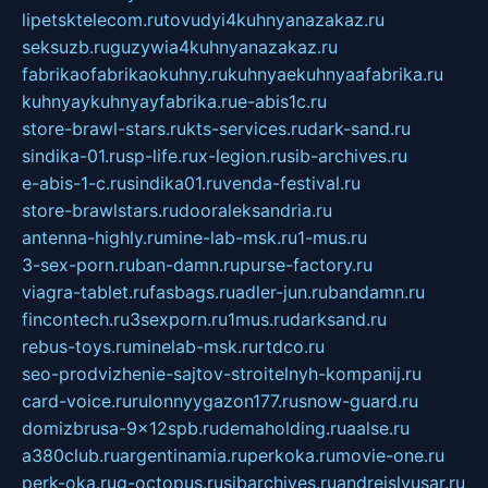
lipetsktelecom.ru
tovudyi4kuhnyanazakaz.ru
seksuzb.ru
guzywia4kuhnyanazakaz.ru
fabrikaofabrikaokuhny.ru
kuhnyaekuhnyaafabrika.ru
kuhnyaykuhnyayfabrika.ru
e-abis1c.ru
store-brawl-stars.ru
kts-services.ru
dark-sand.ru
sindika-01.ru
sp-life.ru
x-legion.ru
sib-archives.ru
e-abis-1-c.ru
sindika01.ru
venda-festival.ru
store-brawlstars.ru
dooraleksandria.ru
antenna-highly.ru
mine-lab-msk.ru
1-mus.ru
3-sex-porn.ru
ban-damn.ru
purse-factory.ru
viagra-tablet.ru
fasbags.ru
adler-jun.ru
bandamn.ru
fincontech.ru
3sexporn.ru
1mus.ru
darksand.ru
rebus-toys.ru
minelab-msk.ru
rtdco.ru
seo-prodvizhenie-sajtov-stroitelnyh-kompanij.ru
card-voice.ru
rulonnyygazon177.ru
snow-guard.ru
domizbrusa-9x12spb.ru
demaholding.ru
aalse.ru
a380club.ru
argentinamia.ru
perkoka.ru
movie-one.ru
perk-oka.ru
g-octopus.ru
sibarchives.ru
andreislyusar.ru