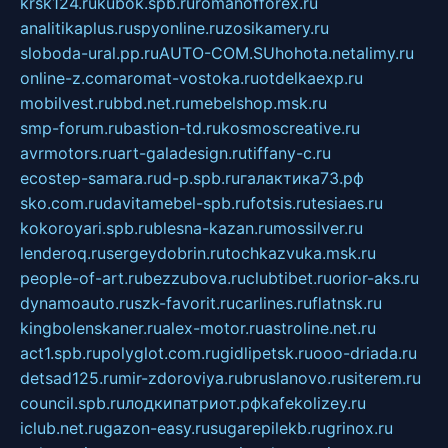
krsk124.ru
kubok.spb.ru
romanofforex.ru
analitikaplus.ru
spyonline.ru
zosikamery.ru
sloboda-ural.pp.ru
AUTO-COM.SU
hohota.net
alimy.ru
online-z.com
aromat-vostoka.ru
otdelkaexp.ru
mobilvest.ru
bbd.net.ru
mebelshop.msk.ru
smp-forum.ru
bastion-td.ru
kosmoscreative.ru
avrmotors.ru
art-galadesign.ru
tiffany-c.ru
ecostep-samara.ru
d-p.spb.ru
галактика73.рф
sko.com.ru
davitamebel-spb.ru
fotsis.ru
tesiaes.ru
kokoroyari.spb.ru
blesna-kazan.ru
mossilver.ru
lenderoq.ru
sergeydobrin.ru
tochkazvuka.msk.ru
people-of-art.ru
bezzubova.ru
clubtibet.ru
orior-aks.ru
dynamoauto.ru
szk-favorit.ru
carlines.ru
flatnsk.ru
kingbolenskaner.ru
alex-motor.ru
astroline.net.ru
act1.spb.ru
polyglot.com.ru
gidlipetsk.ru
ooo-driada.ru
detsad125.ru
mir-zdoroviya.ru
bruslanovo.ru
siterem.ru
council.spb.ru
лодкипатриот.рф
kafekolizey.ru
iclub.net.ru
gazon-easy.ru
sugarepilekb.ru
grinox.ru