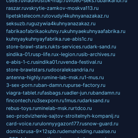
cs68.ru
vladivostok-map.ru
video-seks.ru
bankaribi.ru
raszar.ru
vskrytie-zamkov-moskva113.ru
lipetsktelecom.ru
tovudyi4kuhnyanazakaz.ru
seksuzb.ru
guzywia4kuhnyanazakaz.ru
fabrikaofabrikaokuhny.ru
kuhnyaekuhnyaafabrika.ru
kuhnyaykuhnyayfabrika.ru
e-abis1c.ru
store-brawl-stars.ru
kts-services.ru
dark-sand.ru
sindika-01.ru
sp-life.ru
x-legion.ru
sib-archives.ru
e-abis-1-c.ru
sindika01.ru
venda-festival.ru
store-brawlstars.ru
dooraleksandria.ru
antenna-highly.ru
mine-lab-msk.ru
1-mus.ru
3-sex-porn.ru
ban-damn.ru
purse-factory.ru
viagra-tablet.ru
fasbags.ru
adler-jun.ru
bandamn.ru
fincontech.ru
3sexporn.ru
1mus.ru
darksand.ru
rebus-toys.ru
minelab-msk.ru
rtdco.ru
seo-prodvizhenie-sajtov-stroitelnyh-kompanij.ru
card-voice.ru
rulonnyygazon177.ru
snow-guard.ru
domizbrusa-9x12spb.ru
demaholding.ru
aalse.ru