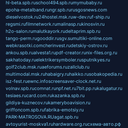
hl-beta.spb.ru
school494.spb.ru
mymubaby.ru
epoha-metalband.ru
ngr.spb.ru
rusgosnews.com
dieselvostok.ru
24hostel.msk.ru
w-dev.ru
f-ship.ru
regsmi.ru
filmnetwork.ru
malinasp.ru
kinosvin.ru
h2o-salon.ru
malutkayork.ru
deltaprim.spb.ru
tango-perm.ru
gooddir.ru
sgv.su
multiki-online.com
webkrasotki.com
cherinvest.ru
detskiy-ostrov.ru
ankou.spb.ru
alvesta1.ru
pdf-creator.ru
nix-files.org.ru
sakhatoday.ru
elektrikersymboler.ru
sputnikyes.ru
golf2club.msk.ru
aeforums.ru
zallclub.ru
multimodal.msk.ru
habaigry.ru
haikko.ru
sobakopedia.ru
isz-fest.ru
ewnc.info
screensaver-clock.net.ru
volnav.spb.ru
comnat.ru
npf.net.ru
7bit.pp.ru
kalugatur.ru
tesiaes.ru
card.com.ru
kazanka.spb.ru
gildiya-kuznecov.ru
kameryboavision.ru
griffoncom.spb.ru
fabrika-emotsiy.ru
PARK-MATROSOVA.RU
agat.spb.ru
avtoyurist-moskva1.ru
hardware.org.ru
схема-авто.рф