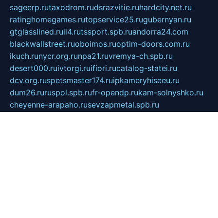
sageerp.ru
taxodrom.ru
dsrazvitie.ru
hardcity.net.ru
ratinghomegames.ru
topservice25.ru
gubernyan.ru
gtglasslined.ru
ii4.ru
tssport.spb.ru
andorra24.com
blackwallstreet.ru
oboimos.ru
optim-doors.com.ru
ikuch.ru
nycr.org.ru
npa21.ru
vremya-ch.spb.ru
desert000.ru
ivtorgi.ru
ifiori.ru
catalog-statei.ru
dcv.org.ru
spetsmaster174.ru
ipkameryhiseeu.ru
dum26.ru
ruspol.spb.ru
fr-opendp.ru
kam-solnyshko.ru
cheyenne-arapaho.ru
sevzapmetal.spb.ru
ted-lapidus.spb.ru
parasite-eliminator.ru
sigma-complete.ru
modernworld.ru
dama-moda.ru
eholot-group.ru
sk-nvkz.ru
DRONGOLD.RU
democratia2.ru
i-farmer.ru
mass-sport.org
jablonex.spb.ru
bookmess.ru
linkword.ru
refineua.com.ru
cs-spec.net.ru
altay-mebel.ru
DNK-THEATRE.RU
mechaniks.spb.ru
ipcamtechage.ru
skosta.ru
a-sun.ru
stroy-ldsp.ru
snowlands.org.ru
childrensshoes.ru
mrlizzy.ru
mebelsofiakrd.ru