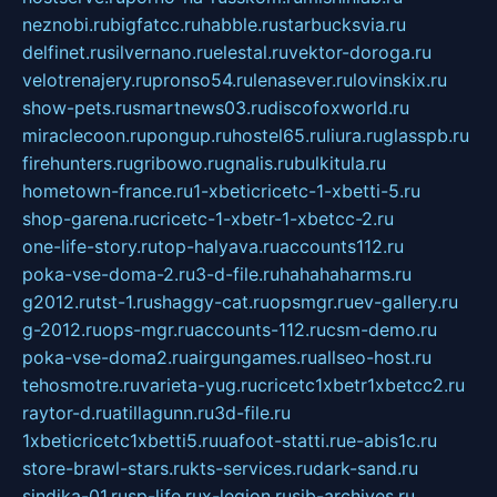
neznobi.ru
bigfatcc.ru
habble.ru
starbucksvia.ru
delfinet.ru
silvernano.ru
elestal.ru
vektor-doroga.ru
velotrenajery.ru
pronso54.ru
lenasever.ru
lovinskix.ru
show-pets.ru
smartnews03.ru
discofoxworld.ru
miraclecoon.ru
pongup.ru
hostel65.ru
liura.ru
glasspb.ru
firehunters.ru
gribowo.ru
gnalis.ru
bulkitula.ru
hometown-france.ru
1-xbeticricetc-1-xbetti-5.ru
shop-garena.ru
cricetc-1-xbetr-1-xbetcc-2.ru
one-life-story.ru
top-halyava.ru
accounts112.ru
poka-vse-doma-2.ru
3-d-file.ru
hahahaharms.ru
g2012.ru
tst-1.ru
shaggy-cat.ru
opsmgr.ru
ev-gallery.ru
g-2012.ru
ops-mgr.ru
accounts-112.ru
csm-demo.ru
poka-vse-doma2.ru
airgungames.ru
allseo-host.ru
tehosmotre.ru
varieta-yug.ru
cricetc1xbetr1xbetcc2.ru
raytor-d.ru
atillagunn.ru
3d-file.ru
1xbeticricetc1xbetti5.ru
uafoot-statti.ru
e-abis1c.ru
store-brawl-stars.ru
kts-services.ru
dark-sand.ru
sindika-01.ru
sp-life.ru
x-legion.ru
sib-archives.ru