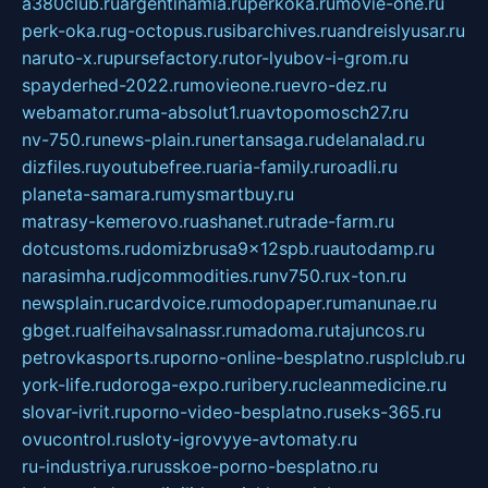
a380club.ru
argentinamia.ru
perkoka.ru
movie-one.ru
perk-oka.ru
g-octopus.ru
sibarchives.ru
andreislyusar.ru
naruto-x.ru
pursefactory.ru
tor-lyubov-i-grom.ru
spayderhed-2022.ru
movieone.ru
evro-dez.ru
webamator.ru
ma-absolut1.ru
avtopomosch27.ru
nv-750.ru
news-plain.ru
nertansaga.ru
delanalad.ru
dizfiles.ru
youtubefree.ru
aria-family.ru
roadli.ru
planeta-samara.ru
mysmartbuy.ru
matrasy-kemerovo.ru
ashanet.ru
trade-farm.ru
dotcustoms.ru
domizbrusa9x12spb.ru
autodamp.ru
narasimha.ru
djcommodities.ru
nv750.ru
x-ton.ru
newsplain.ru
cardvoice.ru
modopaper.ru
manunae.ru
gbget.ru
alfeihavsalnassr.ru
madoma.ru
tajuncos.ru
petrovkasports.ru
porno-online-besplatno.ru
splclub.ru
york-life.ru
doroga-expo.ru
ribery.ru
cleanmedicine.ru
slovar-ivrit.ru
porno-video-besplatno.ru
seks-365.ru
ovucontrol.ru
sloty-igrovyye-avtomaty.ru
ru-industriya.ru
russkoe-porno-besplatno.ru