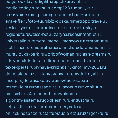
belgorod-day.ru
digilith.ru
pichkurovlab.ru
medic-today.ru
taksu.ru
comp123.ru
don-ykt.ru
teensvoice.ru
imgsharing.ru
domashnee-porno.ru
eva-elfie.ru
foto-tur.ru
biz-doska.ru
metropoltravel.ru
veslo-i-yakor.ru
borodino-media.ru
rostotsky.ru
regionufa.ru
weiss-bet.ru
zaryna.ru
casinotablet.ru
universalia.ru
remont-mebeli-moscow.ru
termomur.ru
clubfisher.ru
remstirufa.ru
erdamchi.ru
doramamama.ru
muraviovka-park.ru
worldofwoman.ru
clean-dreams.ru
arkrym.ru
kristinita.ru
dircomputer.ru
healthenter.ru
textexperts.ru
pivnaya-kruzhka.ru
kinofilmy-2021.ru
demolalapaluza.ru
tanyavanya.ru
remstir-tolyatti.ru
msdip.ru
jdol.ru
sokolovr.ru
newtech-spb.ru
rezemkleim.ru
massage-tai.ru
seonub.ru
zvonitut.ru
biolisichka24.ru
mncraft-download.ru
algoritm-sistema.ru
godflesh.ru
ru-industria.ru
zebra-tlt.ru
okna-proficom.ru
erynok.ru
onlinekinospace.ru
startupstudio-fefu.ru
zarges-ru.ru