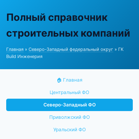
Полный справочник
строительных компаний
Главная
»
Северо-Западный федеральный округ
» ГК
Build Инженерия
🏠 Главная
Центральный ФО
Северо-Западный ФО
Приволжский ФО
Уральский ФО