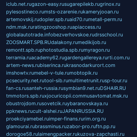
iclub.net.ru
gazon-easy.ru
sugarepilekb.ru
grinox.ru
pylesostineco.ru
msts-ozarenie.ru
kameryjooan.ru
artemovskij.ru
dopler.spb.ru
aid70.ru
metall-perm.ru
ndm.msk.ru
ratingzooshop.ru
apiaccess.ru
globalautotrade.info
bezverhovskoe.ru
drsschool.ru
ZOOSMART.SPB.RU
dalakony.ru
medikijob.ru
remontt.spb.ru
photostudia.spb.ru
myragon.ru
terramia.ru
academy62.ru
gardengallereya.ru
rti.com.ru
artem-news.ru
biserinca.ru
krasnodarkurort.com
imshowtv.ru
mebel-v-tule.ru
mobtopik.ru
pcsecurity.net.ru
tool-sib.ru
multimetrunit.ru
sp-tour.ru
fan-cs.ru
santeh-russia.ru
symbian9.net.ru
DSHAIR.RU
tmmotors.spb.ru
xjocuricopii.com
musavtomat.msk.ru
obustrojdom.ru
sovetcik.ru
ybaranovskaya.ru
ppknews.ru
cult-alshei.ru
JAPANRUSSIA.RU
proekciyamebel.ru
imper-finans.ru
rim.org.ru
glamourai.ru
brassminus.ru
zabor-pro.ru
ftn.pp.ru
dorogoe58.ru
laimengpacker.ru
kuzova-zapchasti.ru