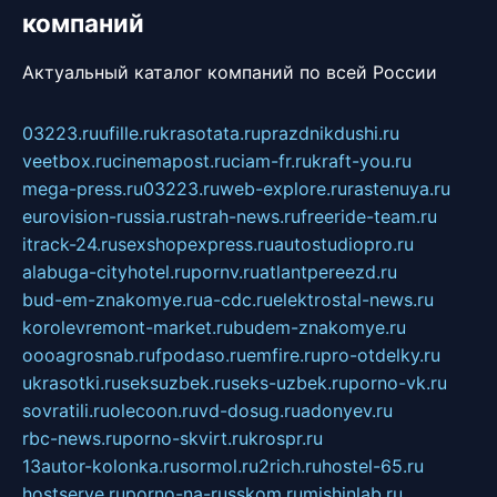
компаний
Актуальный каталог компаний по всей России
03223.ru
ufille.ru
krasotata.ru
prazdnikdushi.ru
veetbox.ru
cinemapost.ru
ciam-fr.ru
kraft-you.ru
mega-press.ru
03223.ru
web-explore.ru
rastenuya.ru
eurovision-russia.ru
strah-news.ru
freeride-team.ru
itrack-24.ru
sexshopexpress.ru
autostudiopro.ru
alabuga-cityhotel.ru
pornv.ru
atlantpereezd.ru
bud-em-znakomye.ru
a-cdc.ru
elektrostal-news.ru
korolevremont-market.ru
budem-znakomye.ru
oooagrosnab.ru
fpodaso.ru
emfire.ru
pro-otdelky.ru
ukrasotki.ru
seksuzbek.ru
seks-uzbek.ru
porno-vk.ru
sovratili.ru
olecoon.ru
vd-dosug.ru
adonyev.ru
rbc-news.ru
porno-skvirt.ru
krospr.ru
13autor-kolonka.ru
sormol.ru
2rich.ru
hostel-65.ru
hostserve.ru
porno-na-russkom.ru
mishinlab.ru