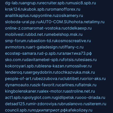
dg-lab.ru
angrup.ru
recruiter.spb.ru
music8.spb.ru
krsk124.ru
kubok.spb.ru
romanofforex.ru
analitikaplus.ru
spyonline.ru
zosikamery.ru
sloboda-ural.pp.ru
AUTO-COM.SU
hohota.net
alimy.ru
online-z.com
aromat-vostoka.ru
otdelkaexp.ru
mobilvest.ru
bbd.net.ru
mebelshop.msk.ru
smp-forum.ru
bastion-td.ru
kosmoscreative.ru
avrmotors.ru
art-galadesign.ru
tiffany-c.ru
ecostep-samara.ru
d-p.spb.ru
галактика73.рф
sko.com.ru
davitamebel-spb.ru
fotsis.ru
tesiaes.ru
kokoroyari.spb.ru
blesna-kazan.ru
mossilver.ru
lenderoq.ru
sergeydobrin.ru
tochkazvuka.msk.ru
people-of-art.ru
bezzubova.ru
clubtibet.ru
orior-aks.ru
dynamoauto.ru
szk-favorit.ru
carlines.ru
flatnsk.ru
kingbolenskaner.ru
alex-motor.ru
astroline.net.ru
act1.spb.ru
polyglot.com.ru
gidlipetsk.ru
ooo-driada.ru
detsad125.ru
mir-zdoroviya.ru
bruslanovo.ru
siterem.ru
council.spb.ru
лодкипатриот.рф
kafekolizey.ru