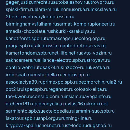
gegenjustizunrecht.ru
autobalashov.ru
utrovortu.ru
spiski-firm.ru
elara-m.ru
kinomusorka.ru
mkcslava.ru
2bets.ru
vintovoykompressor.ru
birminghamvsfulham.ru
sarmat-komp.ru
pioneeri.ru
amadis-chocolate.ru
shkurki-karakulya.ru
kanotiforet.spb.ru
tutmassage.ru
ecolog.org.ru
praga.spb.ru
falcorussia.ru
autodoctorservis.ru
kamertondom.spb.ru
net-life.net.ru
avto-vozim.ru
sakhcamera.ru
alliance-electro.spb.ru
stroyavt.ru
controlweb1.ru
tdsak74.ru
kinzozo-ru.ru
kvotka.ru
iron-snab.ru
costa-bella.ru
eugrus.pp.ru
associaciya39.ru
primexpo.spb.ru
bezmorchin.ru
ia2.ru
cpt21.ru
ispecspb.ru
regahost.ru
kolosok-elita.ru
tae-kwon.ru
consrio.com.ru
insiam.ru
avegainfo.ru
archery161.ru
bigencyclica.ru
vlast16.ru
korru.net
sarmiento.spb.su
extelopedia.ru
lammin-suo.spb.ru
iskatour.spb.ru
snpi.org.ru
running-line.ru
krygeva-spa.ru
chel.net.ru
rust-loco.ru
dugshop.ru