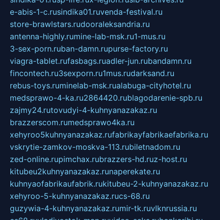
e-abis-1-c.ru
sindika01.ru
venda-festival.ru
store-brawlstars.ru
dooraleksandria.ru
antenna-highly.ru
mine-lab-msk.ru
1-mus.ru
3-sex-porn.ru
ban-damn.ru
purse-factory.ru
viagra-tablet.ru
fasbags.ru
adler-jun.ru
bandamn.ru
fincontech.ru
3sexporn.ru
1mus.ru
darksand.ru
rebus-toys.ru
minelab-msk.ru
alabuga-cityhotel.ru
medsprawo-4-ka.ru
2864420.ru
blagodarenie-spb.ru
zajmy24.ru
tovudyi-4-kuhnyanazakaz.ru
brazzerscom.ru
medsprawo4ka.ru
xehyroo5kuhnyanazakaz.ru
fabrikayfabrikaefabrika.ru
vskrytie-zamkov-moskva-113.ru
biletnadom.ru
zed-online.ru
pimchax.ru
brazzers-hd.ru
z-host.ru
kitubeu2kuhnyanazakaz.ru
naperekate.ru
kuhnyaofabrikaufabrik.ru
kitubeu-2-kuhnyanazakaz.ru
xehyroo-5-kuhnyanazakaz.ru
cs-68.ru
guzywia-4-kuhnyanazakaz.ru
mir-tk.ru
vlknrussia.ru