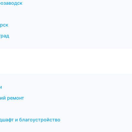
розаводск
ярск
град
и
ий ремонт
дшафт и благоустройство