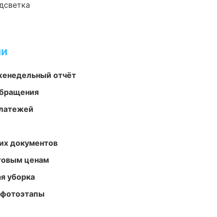
одсветка
ми
женедельный отчёт
обращения
платежей
их документов
птовым ценам
ая уборка
 фотоэтапы