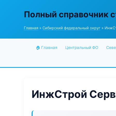
Полный справочник 
Главная
»
Сибирский федеральный округ
» ИнжСт
🏠 Главная
Центральный ФО
Севе
ИнжСтрой Серв