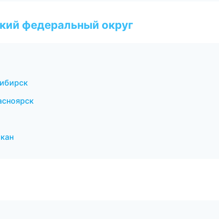
ский федеральный округ
сибирск
асноярск
кан