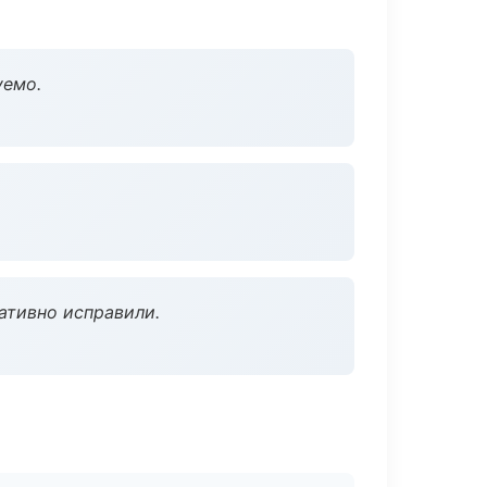
уемо.
ативно исправили.