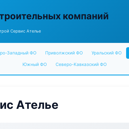
строительных компаний
рой Сервис Ателье
ро-Западный ФО
Приволжский ФО
Уральский ФО
Южный ФО
Северо-Кавказский ФО
ис Ателье