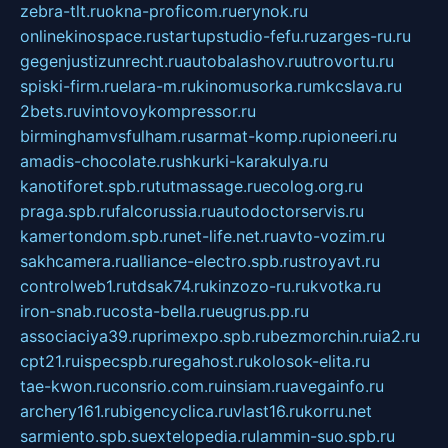
zebra-tlt.ru
okna-proficom.ru
erynok.ru
onlinekinospace.ru
startupstudio-fefu.ru
zarges-ru.ru
gegenjustizunrecht.ru
autobalashov.ru
utrovortu.ru
spiski-firm.ru
elara-m.ru
kinomusorka.ru
mkcslava.ru
2bets.ru
vintovoykompressor.ru
birminghamvsfulham.ru
sarmat-komp.ru
pioneeri.ru
amadis-chocolate.ru
shkurki-karakulya.ru
kanotiforet.spb.ru
tutmassage.ru
ecolog.org.ru
praga.spb.ru
falcorussia.ru
autodoctorservis.ru
kamertondom.spb.ru
net-life.net.ru
avto-vozim.ru
sakhcamera.ru
alliance-electro.spb.ru
stroyavt.ru
controlweb1.ru
tdsak74.ru
kinzozo-ru.ru
kvotka.ru
iron-snab.ru
costa-bella.ru
eugrus.pp.ru
associaciya39.ru
primexpo.spb.ru
bezmorchin.ru
ia2.ru
cpt21.ru
ispecspb.ru
regahost.ru
kolosok-elita.ru
tae-kwon.ru
consrio.com.ru
insiam.ru
avegainfo.ru
archery161.ru
bigencyclica.ru
vlast16.ru
korru.net
sarmiento.spb.su
extelopedia.ru
lammin-suo.spb.ru