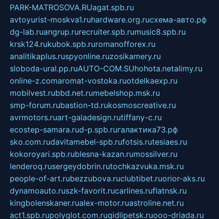
PARK-MATROSOVA.RU
agat.spb.ru
avtoyurist-moskva1.ru
hardware.org.ru
схема-авто.рф
dg-lab.ru
angrup.ru
recruiter.spb.ru
music8.spb.ru
krsk124.ru
kubok.spb.ru
romanofforex.ru
analitikaplus.ru
spyonline.ru
zosikamery.ru
sloboda-ural.pp.ru
AUTO-COM.SU
hohota.net
alimy.ru
online-z.com
aromat-vostoka.ru
otdelkaexp.ru
mobilvest.ru
bbd.net.ru
mebelshop.msk.ru
smp-forum.ru
bastion-td.ru
kosmoscreative.ru
avrmotors.ru
art-galadesign.ru
tiffany-c.ru
ecostep-samara.ru
d-p.spb.ru
галактика73.рф
sko.com.ru
davitamebel-spb.ru
fotsis.ru
tesiaes.ru
kokoroyari.spb.ru
blesna-kazan.ru
mossilver.ru
lenderoq.ru
sergeydobrin.ru
tochkazvuka.msk.ru
people-of-art.ru
bezzubova.ru
clubtibet.ru
orior-aks.ru
dynamoauto.ru
szk-favorit.ru
carlines.ru
flatnsk.ru
kingbolenskaner.ru
alex-motor.ru
astroline.net.ru
act1.spb.ru
polyglot.com.ru
gidlipetsk.ru
ooo-driada.ru