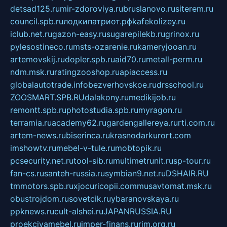
detsad125.ru
mir-zdoroviya.ru
bruslanovo.ru
siterem.ru
council.spb.ru
лодкипатриот.рф
kafekolizey.ru
iclub.net.ru
gazon-easy.ru
sugarepilekb.ru
grinox.ru
pylesostineco.ru
msts-ozarenie.ru
kameryjooan.ru
artemovskij.ru
dopler.spb.ru
aid70.ru
metall-perm.ru
ndm.msk.ru
ratingzooshop.ru
apiaccess.ru
globalautotrade.info
bezverhovskoe.ru
drsschool.ru
ZOOSMART.SPB.RU
dalakony.ru
medikijob.ru
remontt.spb.ru
photostudia.spb.ru
myragon.ru
terramia.ru
academy62.ru
gardengallereya.ru
rti.com.ru
artem-news.ru
biserinca.ru
krasnodarkurort.com
imshowtv.ru
mebel-v-tule.ru
mobtopik.ru
pcsecurity.net.ru
tool-sib.ru
multimetrunit.ru
sp-tour.ru
fan-cs.ru
santeh-russia.ru
symbian9.net.ru
DSHAIR.RU
tmmotors.spb.ru
xjocuricopii.com
musavtomat.msk.ru
obustrojdom.ru
sovetcik.ru
ybaranovskaya.ru
ppknews.ru
cult-alshei.ru
JAPANRUSSIA.RU
proekciyamebel.ru
imper-finans.ru
rim.org.ru