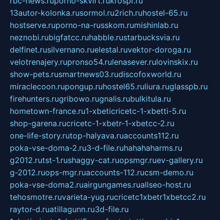
rbc-news.ru
porno-skvirt.ru
krospr.ru
13autor-kolonka.ru
sormol.ru
2rich.ru
hostel-65.ru
hostserve.ru
porno-na-russkom.ru
mishinlab.ru
neznobi.ru
bigfatcc.ru
habble.ru
starbucksvia.ru
delfinet.ru
silvernano.ru
elestal.ru
vektor-doroga.ru
velotrenajery.ru
pronso54.ru
lenasever.ru
lovinskix.ru
show-pets.ru
smartnews03.ru
discofoxworld.ru
miraclecoon.ru
pongup.ru
hostel65.ru
liura.ru
glasspb.ru
firehunters.ru
gribowo.ru
gnalis.ru
bulkitula.ru
hometown-france.ru
1-xbeticricetc-1-xbetti-5.ru
shop-garena.ru
cricetc-1-xbetr-1-xbetcc-2.ru
one-life-story.ru
top-halyava.ru
accounts112.ru
poka-vse-doma-2.ru
3-d-file.ru
hahahaharms.ru
g2012.ru
tst-1.ru
shaggy-cat.ru
opsmgr.ru
ev-gallery.ru
g-2012.ru
ops-mgr.ru
accounts-112.ru
csm-demo.ru
poka-vse-doma2.ru
airgungames.ru
allseo-host.ru
tehosmotre.ru
varieta-yug.ru
cricetc1xbetr1xbetcc2.ru
raytor-d.ru
atillagunn.ru
3d-file.ru