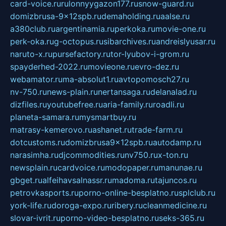
card-voice.ru
rulonnyygazon177.ru
snow-guard.ru
domizbrusa-9x12spb.ru
demaholding.ru
aalse.ru
a380club.ru
argentinamia.ru
perkoka.ru
movie-one.ru
perk-oka.ru
g-octopus.ru
sibarchives.ru
andreislyusar.ru
naruto-x.ru
pursefactory.ru
tor-lyubov-i-grom.ru
spayderhed-2022.ru
movieone.ru
evro-dez.ru
webamator.ru
ma-absolut1.ru
avtopomosch27.ru
nv-750.ru
news-plain.ru
nertansaga.ru
delanalad.ru
dizfiles.ru
youtubefree.ru
aria-family.ru
roadli.ru
planeta-samara.ru
mysmartbuy.ru
matrasy-kemerovo.ru
ashanet.ru
trade-farm.ru
dotcustoms.ru
domizbrusa9x12spb.ru
autodamp.ru
narasimha.ru
djcommodities.ru
nv750.ru
x-ton.ru
newsplain.ru
cardvoice.ru
modopaper.ru
manunae.ru
gbget.ru
alfeihavsalnassr.ru
madoma.ru
tajuncos.ru
petrovkasports.ru
porno-online-besplatno.ru
splclub.ru
york-life.ru
doroga-expo.ru
ribery.ru
cleanmedicine.ru
slovar-ivrit.ru
porno-video-besplatno.ru
seks-365.ru