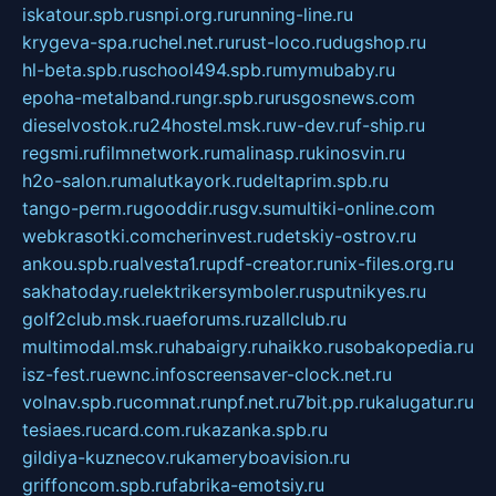
iskatour.spb.ru
snpi.org.ru
running-line.ru
krygeva-spa.ru
chel.net.ru
rust-loco.ru
dugshop.ru
hl-beta.spb.ru
school494.spb.ru
mymubaby.ru
epoha-metalband.ru
ngr.spb.ru
rusgosnews.com
dieselvostok.ru
24hostel.msk.ru
w-dev.ru
f-ship.ru
regsmi.ru
filmnetwork.ru
malinasp.ru
kinosvin.ru
h2o-salon.ru
malutkayork.ru
deltaprim.spb.ru
tango-perm.ru
gooddir.ru
sgv.su
multiki-online.com
webkrasotki.com
cherinvest.ru
detskiy-ostrov.ru
ankou.spb.ru
alvesta1.ru
pdf-creator.ru
nix-files.org.ru
sakhatoday.ru
elektrikersymboler.ru
sputnikyes.ru
golf2club.msk.ru
aeforums.ru
zallclub.ru
multimodal.msk.ru
habaigry.ru
haikko.ru
sobakopedia.ru
isz-fest.ru
ewnc.info
screensaver-clock.net.ru
volnav.spb.ru
comnat.ru
npf.net.ru
7bit.pp.ru
kalugatur.ru
tesiaes.ru
card.com.ru
kazanka.spb.ru
gildiya-kuznecov.ru
kameryboavision.ru
griffoncom.spb.ru
fabrika-emotsiy.ru