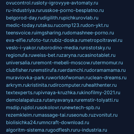
ovucontrol.ru
sloty-igrovyye-avtomaty.ru
ru-industriya.ru
russkoe-porno-besplatno.ru
belgorod-day.ru
digilith.ru
pichkurovlab.ru
medic-today.ru
taksu.ru
comp123.ru
don-ykt.ru
teensvoice.ru
imgsharing.ru
domashnee-porno.ru
eva-elfie.ru
foto-tur.ru
biz-doska.ru
metropoltravel.ru
veslo-i-yakor.ru
borodino-media.ru
rostotsky.ru
regionufa.ru
weiss-bet.ru
zaryna.ru
casinotablet.ru
universalia.ru
remont-mebeli-moscow.ru
termomur.ru
clubfisher.ru
remstirufa.ru
erdamchi.ru
doramamama.ru
muraviovka-park.ru
worldofwoman.ru
clean-dreams.ru
arkrym.ru
kristinita.ru
dircomputer.ru
healthenter.ru
textexperts.ru
pivnaya-kruzhka.ru
kinofilmy-2021.ru
demolalapaluza.ru
tanyavanya.ru
remstir-tolyatti.ru
msdip.ru
jdol.ru
sokolovr.ru
newtech-spb.ru
rezemkleim.ru
massage-tai.ru
seonub.ru
zvonitut.ru
biolisichka24.ru
mncraft-download.ru
algoritm-sistema.ru
godflesh.ru
ru-industria.ru