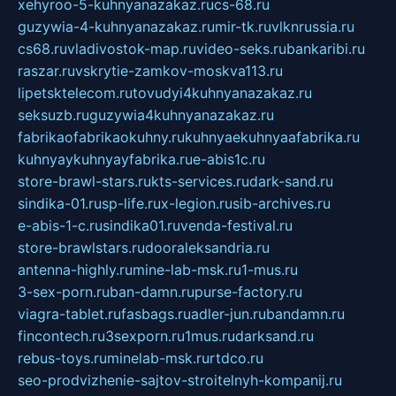
xehyroo-5-kuhnyanazakaz.ru
cs-68.ru
guzywia-4-kuhnyanazakaz.ru
mir-tk.ru
vlknrussia.ru
cs68.ru
vladivostok-map.ru
video-seks.ru
bankaribi.ru
raszar.ru
vskrytie-zamkov-moskva113.ru
lipetsktelecom.ru
tovudyi4kuhnyanazakaz.ru
seksuzb.ru
guzywia4kuhnyanazakaz.ru
fabrikaofabrikaokuhny.ru
kuhnyaekuhnyaafabrika.ru
kuhnyaykuhnyayfabrika.ru
e-abis1c.ru
store-brawl-stars.ru
kts-services.ru
dark-sand.ru
sindika-01.ru
sp-life.ru
x-legion.ru
sib-archives.ru
e-abis-1-c.ru
sindika01.ru
venda-festival.ru
store-brawlstars.ru
dooraleksandria.ru
antenna-highly.ru
mine-lab-msk.ru
1-mus.ru
3-sex-porn.ru
ban-damn.ru
purse-factory.ru
viagra-tablet.ru
fasbags.ru
adler-jun.ru
bandamn.ru
fincontech.ru
3sexporn.ru
1mus.ru
darksand.ru
rebus-toys.ru
minelab-msk.ru
rtdco.ru
seo-prodvizhenie-sajtov-stroitelnyh-kompanij.ru