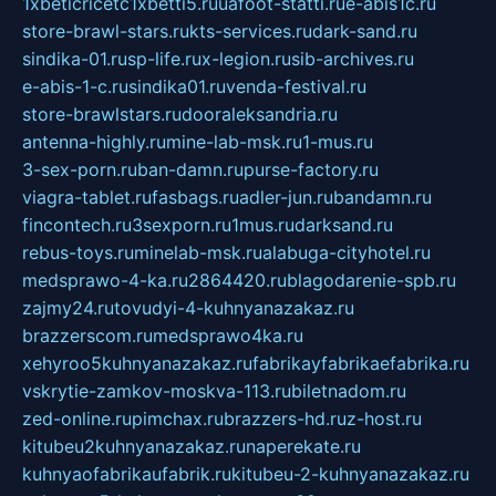
1xbeticricetc1xbetti5.ru
uafoot-statti.ru
e-abis1c.ru
store-brawl-stars.ru
kts-services.ru
dark-sand.ru
sindika-01.ru
sp-life.ru
x-legion.ru
sib-archives.ru
e-abis-1-c.ru
sindika01.ru
venda-festival.ru
store-brawlstars.ru
dooraleksandria.ru
antenna-highly.ru
mine-lab-msk.ru
1-mus.ru
3-sex-porn.ru
ban-damn.ru
purse-factory.ru
viagra-tablet.ru
fasbags.ru
adler-jun.ru
bandamn.ru
fincontech.ru
3sexporn.ru
1mus.ru
darksand.ru
rebus-toys.ru
minelab-msk.ru
alabuga-cityhotel.ru
medsprawo-4-ka.ru
2864420.ru
blagodarenie-spb.ru
zajmy24.ru
tovudyi-4-kuhnyanazakaz.ru
brazzerscom.ru
medsprawo4ka.ru
xehyroo5kuhnyanazakaz.ru
fabrikayfabrikaefabrika.ru
vskrytie-zamkov-moskva-113.ru
biletnadom.ru
zed-online.ru
pimchax.ru
brazzers-hd.ru
z-host.ru
kitubeu2kuhnyanazakaz.ru
naperekate.ru
kuhnyaofabrikaufabrik.ru
kitubeu-2-kuhnyanazakaz.ru