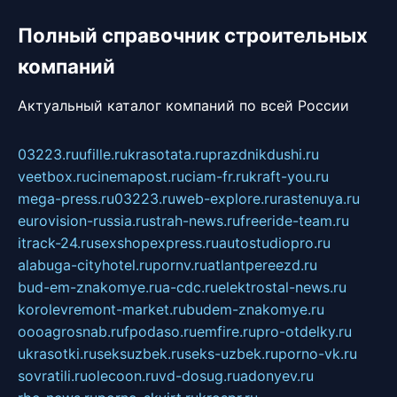
Полный справочник строительных
компаний
Актуальный каталог компаний по всей России
03223.ru
ufille.ru
krasotata.ru
prazdnikdushi.ru
veetbox.ru
cinemapost.ru
ciam-fr.ru
kraft-you.ru
mega-press.ru
03223.ru
web-explore.ru
rastenuya.ru
eurovision-russia.ru
strah-news.ru
freeride-team.ru
itrack-24.ru
sexshopexpress.ru
autostudiopro.ru
alabuga-cityhotel.ru
pornv.ru
atlantpereezd.ru
bud-em-znakomye.ru
a-cdc.ru
elektrostal-news.ru
korolevremont-market.ru
budem-znakomye.ru
oooagrosnab.ru
fpodaso.ru
emfire.ru
pro-otdelky.ru
ukrasotki.ru
seksuzbek.ru
seks-uzbek.ru
porno-vk.ru
sovratili.ru
olecoon.ru
vd-dosug.ru
adonyev.ru